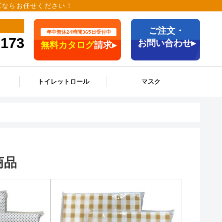
ッズならお任せください！
ご注文・
年中無休24時間365日受付中
9173
お問い合わせ▸
無料カタログ
請求▸
トイレットロール
マスク
商品