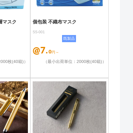
層マスク
個包装 不織布マスク
SS-001
既製品
@7.
0
円～
00枚(40箱)）
（最小出荷単位：2000枚(40箱)）