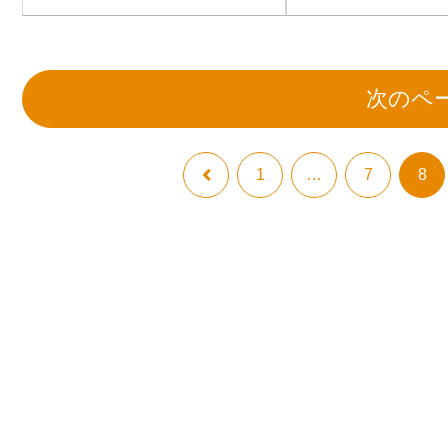
次のペ
前
1
…
7
8
へ