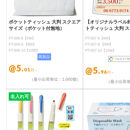
ポケットティッシュ 大判 スクエア
【オリジナルラベル
サイズ（ポケット付無地）
トティッシュ 大判 
PT-006-6【6W】
PT-007-6【6W】
PT-006-8 【8W】
PT-007-8 【8W】
PT-006-10【10W】
PT-007-10【10W】
既製品
フルカラー印
@5.
@5.
01
円～
96
円～
（最小出荷単位：1,000個）
（最小出荷単
名入れ可