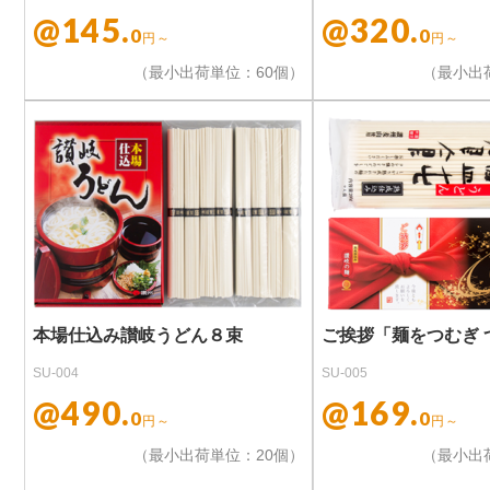
@145.
@320.
0
0
円～
円～
（最小出荷単位：60個）
（最小出
本場仕込み讃岐うどん８束
ご挨拶「麺をつむぎ 
SU-004
SU-005
@490.
@169.
0
0
円～
円～
（最小出荷単位：20個）
（最小出