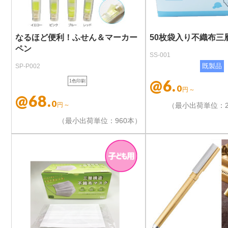
なるほど便利！ふせん＆マーカー
50枚袋入り不織布三
ペン
SS-001
SP-P002
既製品
@6.
1色印刷
0
円～
@68.
0
円～
（最小出荷単位：20
（最小出荷単位：960本）