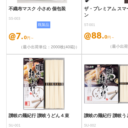
不織布マスク 小さめ 個包装
ザ・プレミアム スマ
ン
SS-003
既製品
ST-001
@88.
@7.
0
0
円～
円～
（最小出荷
（最小出荷単位：2000枚(40箱)）
讃岐の麺紀行 讃岐うどん４束
讃岐の麺紀行 讃岐う
SU-001
SU-002