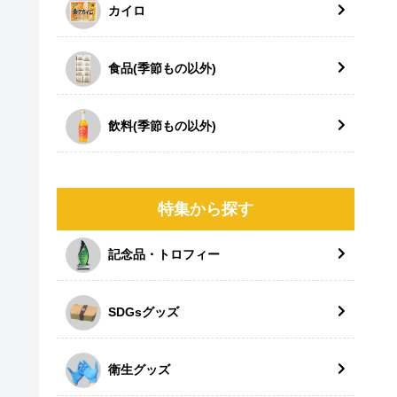
カイロ
食品(季節もの以外)
飲料(季節もの以外)
特集から探す
記念品・トロフィー
SDGsグッズ
衛生グッズ