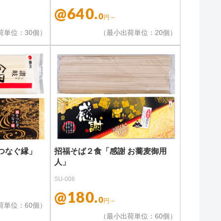
@640.
0
円～
荷単位：30個）
（最小出荷単位：20個）
つなぐ縁」
招福そば２食「感謝 お蕎麦御用
人」
SU-006
@180.
0
円～
荷単位：60個）
（最小出荷単位：60個）