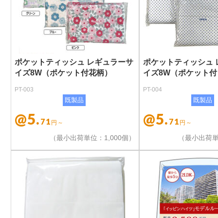
ポケットティッシュ レギュラーサ
ポケットティッシュ 
イズ8W（ポケット付花柄）
イズ8W（ポケット
PT-003
PT-004
既製品
既製品
@5.
@5.
71
71
円～
円～
（最小出荷単位：1,000個）
（最小出荷単