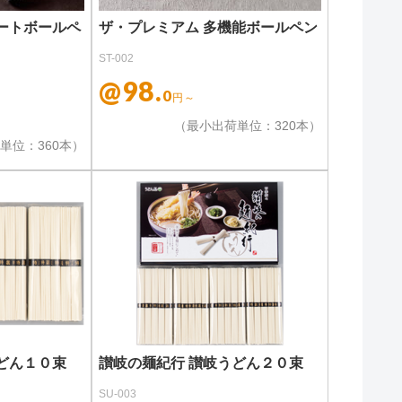
ートボールペ
ザ・プレミアム 多機能ボールペン
ST-002
@98.
0
円～
（最小出荷単位：320本）
単位：360本）
どん１０束
讃岐の麺紀行 讃岐うどん２０束
SU-003