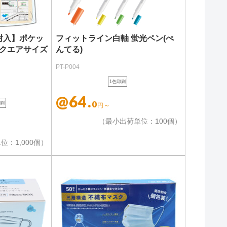
封入】ポケッ
フィットライン白軸 蛍光ペン(ぺ
スクエアサイズ
んてる)
PT-P004
1色印刷
@64.
0
刷
円～
（最小出荷単位：100個）
位：1,000個）