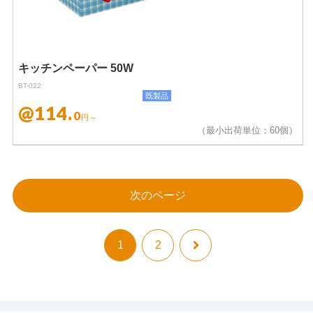
キッチンペーパー 50W
BT-022
既製品
@114.
0
円～
（最小出荷単位：60個）
次のページ
次
1
2
へ