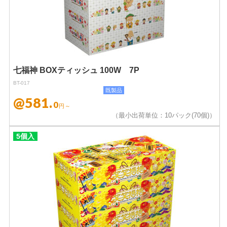
七福神 BOXティッシュ 100W 7P
BT-017
既製品
@581.
0
円～
（最小出荷単位：10パック(70個)）
5個入