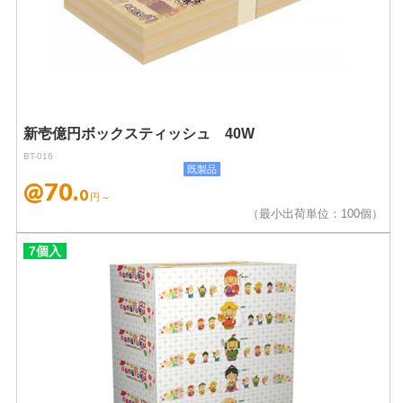
新壱億円ボックスティッシュ 40W
BT-016
既製品
@70.
0
円～
（最小出荷単位：100個）
7個入