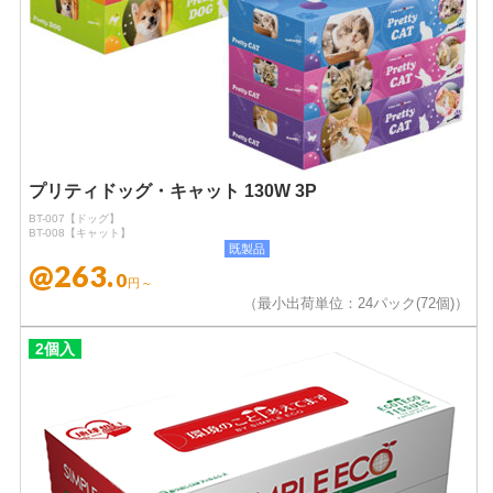
プリティドッグ・キャット 130W 3P
BT-007【ドッグ】
BT-008【キャット】
既製品
@263.
0
円～
（最小出荷単位：24パック(72個)）
2個入