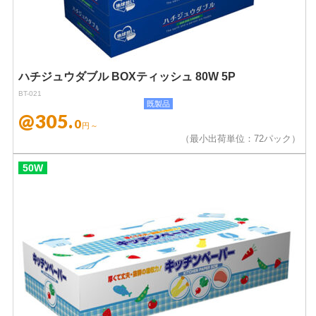
ハチジュウダブル BOXティッシュ 80W 5P
BT-021
既製品
@305.
0
円～
（最小出荷単位：72パック）
50W