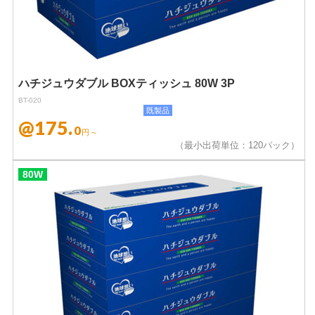
ハチジュウダブル BOXティッシュ 80W 3P
BT-020
既製品
@175.
0
円～
（最小出荷単位：120パック）
80W