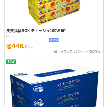
笑笑福福BOX ティッシュ100W 5P
BT-018
既製品
@448.
0
円～
（最小出荷単位：20パック(100個)）
80W