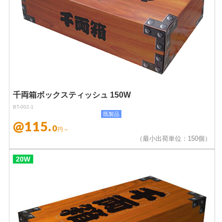
千両箱ボックスティッシュ 150W
BT-002-1
既製品
@115.
0
円～
（最小出荷単位：150個）
20W