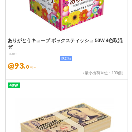
ありがとうキューブ ボックスティッシュ 50W 4色取混
ぜ
BT-015
既製品
@93.
0
円～
（最小出荷単位：100個）
40W