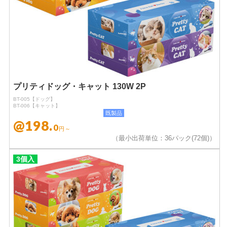
プリティドッグ・キャット 130W 2P
BT-005【ドッグ】
BT-006【キャット】
既製品
@198.
0
円～
（最小出荷単位：36パック(72個)）
3個入