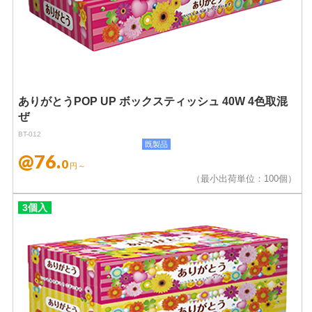
ありがとうPOP UP ボックスティッシュ 40W 4色取混
ぜ
BT-012
既製品
@76.
0
円～
（最小出荷単位：100個）
3個入