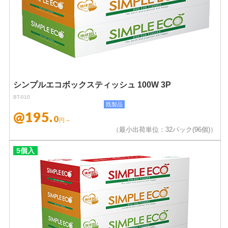
シンプルエコボックスティッシュ 100W 3P
BT-010
既製品
@195.
0
円～
（最小出荷単位：32パック(96個)）
5個入