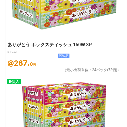
ありがとう ボックスティッシュ 150W 3P
BT-013
既製品
@287.
0
円～
（最小出荷単位：24パック(72個)）
5個入