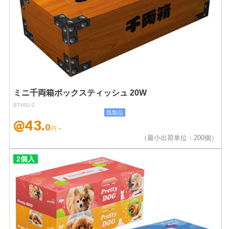
ミニ千両箱ボックスティッシュ 20W
BT-002-2
既製品
@43.
0
円～
（最小出荷単位：200個）
2個入