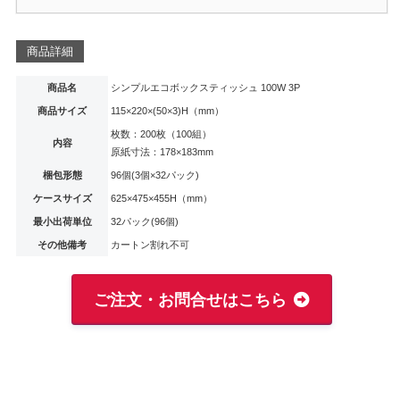
商品詳細
商品名
シンプルエコボックスティッシュ 100W 3P
商品サイズ
115×220×(50×3)H（mm）
枚数：200枚（100組）
内容
原紙寸法：178×183mm
梱包形態
96個(3個×32パック)
ケースサイズ
625×475×455H（mm）
最小出荷単位
32パック(96個)
その他備考
カートン割れ不可
ご注文・お問合せはこちら