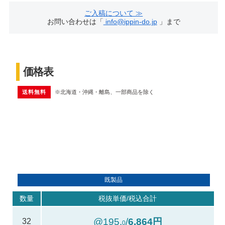
ご入稿について ≫
お問い合わせは「
info@ippin-do.jp
」まで
価格表
送料無料
※北海道・沖縄・離島、一部商品を除く
既製品
数量
税抜単価/税込合計
@195.
/
6,864円
32
0