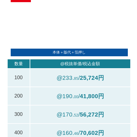
本体＋版代＋箔押し
数量
@税抜単価/税込金額
@233.
/
25,724円
100
85
@190.
/
41,800円
200
00
@170.
/
56,272円
300
52
@160.
/
70,602円
400
46