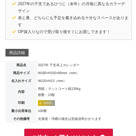
2027年の干支であるひつじ（未年）の月毎に異なるカラーデ
ザイン
表と裏、どちらにも予定を書き込める十分なスペースがありま
す
OP袋入りなので受け取り後すぐにお渡しできます！
商品詳細
商品名
2027年 干支卓上カレンダー
商品サイズ
W180×H150×80mm（mm）
名入れサイズ
W120×H13（mm）
用紙：マットコート紙135kg
内容
枚数：13枚
印刷
金・銀箔押し
最小出荷単位
100冊
その他備考
北海道・沖縄の場合は別途送料かかります