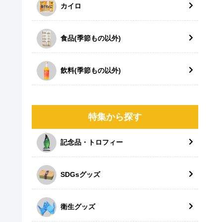
カイロ
食品(季節もの以外)
飲料(季節もの以外)
特集から探す
記念品・トロフィー
SDGsグッズ
衛生グッズ