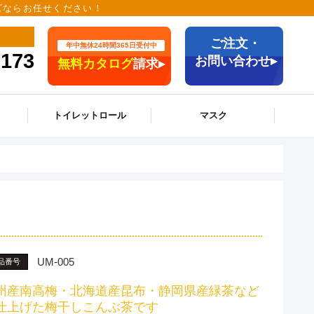
ッズならお任せください！
ご注文・
年中無休24時間365日受付中
9173
お問い合わせ▸
無料カタログ
請求▸
トイレットロール
マスク
UM-005
品番号
州産南高梅・北海道産昆布・静岡県産緑茶など
仕上げた梅干しこんぶ茶です