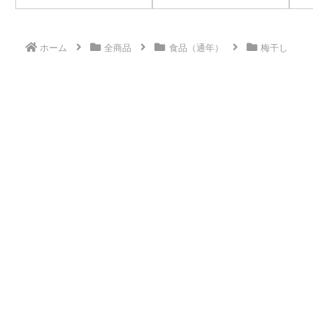
ホーム
全商品
食品（通年）
梅干し