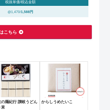
税抜単価/税込金額
@1,470/
1,588円
はこちら
岐の麺紀行 讃岐うどん
からしうめたいこ
０束