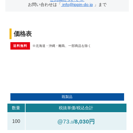
お問い合わせは「
info@ippin-do.jp
」まで
価格表
送料無料
※北海道・沖縄・離島、一部商品を除く
既製品
数量
税抜単価/税込合計
@73.
/
8,030円
100
0