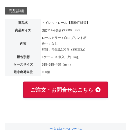
商品詳細
商品名
トイレットロール【花粉症対策】
商品サイズ
(幅)114×(長さ)30000（mm）
ロールカラー：白にプリント柄
内容
香り：なし
材質：再生紙100％（2枚重ね）
梱包形態
1ケース100個入（約13kg）
ケースサイズ
515×515×480（mm）
最小出荷単位
100個
ご注文・お問合せはこちら
ご入稿について ≫