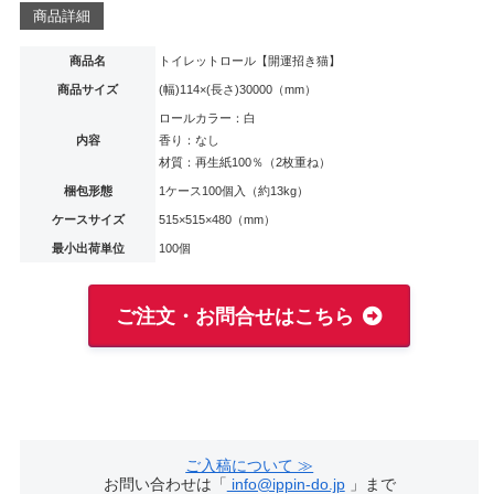
商品詳細
商品名
トイレットロール【開運招き猫】
商品サイズ
(幅)114×(長さ)30000（mm）
ロールカラー：白
内容
香り：なし
材質：再生紙100％（2枚重ね）
梱包形態
1ケース100個入（約13kg）
ケースサイズ
515×515×480（mm）
最小出荷単位
100個
ご注文・お問合せはこちら
ご入稿について ≫
お問い合わせは「
info@ippin-do.jp
」まで