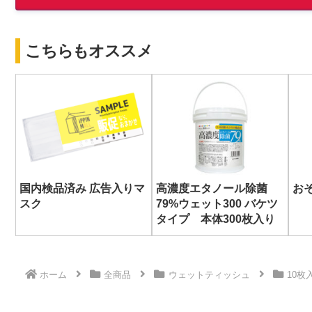
こちらもオススメ
国内検品済み 広告入りマ
高濃度エタノール除菌
お
スク
79%ウェット300 バケツ
タイプ 本体300枚入り
ホーム
全商品
ウェットティッシュ
10枚