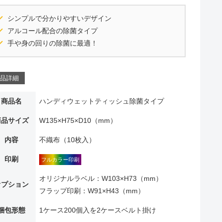
シンプルで分かりやすいデザイン
アルコール配合の除菌タイプ
手や身の回りの除菌に最適！
品詳細
商品名
ハンディウェットティッシュ除菌タイプ
商品サイズ
W135×H75×D10（mm）
内容
不織布（10枚入）
印刷
フルカラー印刷
オリジナルラベル：W103×H73（mm）
オプション
フラップ印刷：W91×H43（mm）
梱包形態
1ケース200個入を2ケースベルト掛け