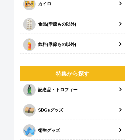
カイロ
食品(季節もの以外)
飲料(季節もの以外)
特集から探す
記念品・トロフィー
SDGsグッズ
衛生グッズ