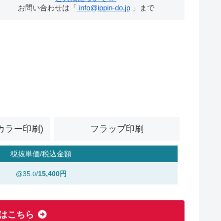
お問い合わせは「
info@ippin-do.jp
」まで
カラー印刷)
フラップ印刷
税抜単価/税込金額
@35.
/
15,400円
0
はこちら