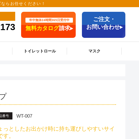
ッズならお任せください！
ご注文・
年中無休24時間365日受付中
9173
お問い合わせ▸
無料カタログ
請求▸
トイレットロール
マスク
プ
WT-007
品番号
ょっとしたお出かけ時に持ち運びしやすいサイ
です。