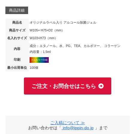
商品詳細
商品名
オリジナルラベル入り アルコール除菌ジェル
商品サイズ
W105× H75×D2（mm）
名入れサイズ
W103×H73（mm）
成分：エタノール、水、PG、TEA、カルボマー、 コラーゲン
内容
内容量：1.5ml
印刷
フルカラー印刷
最小出荷単位
100個
ご注文・お問合せはこちら
ご入稿について ≫
お問い合わせは「
info@ippin-do.jp
」まで