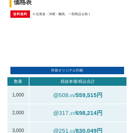
価格表
送料無料
※北海道・沖縄・離島、一部商品を除く
外装オリジナル印刷
数量
税抜単価/税込合計
@508.
/
559,515円
1,000
65
@317.
/
698,214円
2,000
37
@251.
/
830,049円
3,000
53