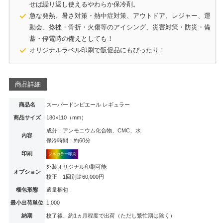
せば繰り返し使えるやわらか保冷剤。
急な発熱、暑さ対策・熱中症対策、アウトドア、レジャー、運
動会、捻挫・骨折・火傷等のアイシング、災害対策・防災・備
蓄・停電時の備えとしても！
オリジナルラベル印刷で販促品にもぴったり！
商品詳細
商品名
スーパードンピエール レギュラー
商品サイズ
180×110（mm）
成分：アンモニウム化合物、CMC、水
内容
保冷時間：約60分
印刷
フルカラー印刷
外装オリジナル印刷可能
オプション
校正 1回別途60,000円
梱包形態
適量梱包
最小出荷単位
1,000
納期
校了後、約1ヵ月程度で出荷（ただし繁忙期は除く）