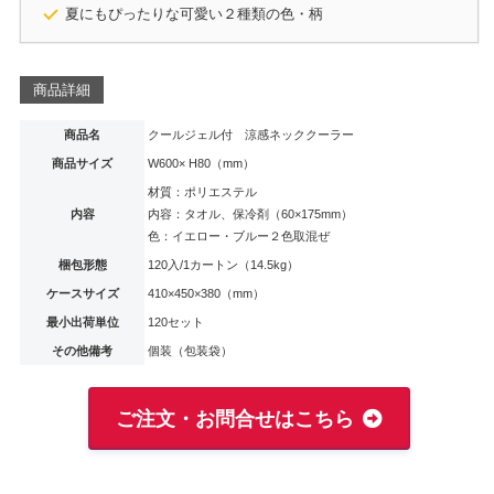
夏にもぴったりな可愛い２種類の色・柄
商品詳細
商品名
クールジェル付 涼感ネッククーラー
商品サイズ
W600× H80（mm）
材質：ポリエステル
内容
内容：タオル、保冷剤（60×175mm）
色：イエロー・ブルー２色取混ぜ
梱包形態
120入/1カートン（14.5kg）
ケースサイズ
410×450×380（mm）
最小出荷単位
120セット
その他備考
個装（包装袋）
ご注文・お問合せはこちら