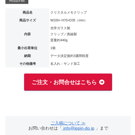
商品詳細
商品名
クリスタルメモクリップ
商品サイズ
W100× H70×D35（mm）
光学ガラス製
内容
クリップ／真鍮製
質量約440g
最小出荷単位
1個
納期
データ決定後約3週間程度
その他備考
名入れ：サンド加工
ご注文・お問合せはこちら
ご入稿について ≫
お問い合わせは「
info@ippin-do.jp
」まで