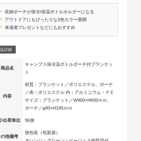
収納ポーチが保冷/保温ボトルホルダーになる
アウトドアにもぴったりな3色カラー展開
来場者プレゼントなどにもおすすめ
品詳細
キャンプス保冷温ボトルポーチ付ブランケッ
商品名
ト
材質：ブランケット／ポリエステル、ポーチ
／表：ポリエステル 内：アルミニウム・ＰＥ
内容
サイズ：ブランケット／W900×H600ｍｍ、
ポーチ／φ80×H185ｍｍ
小出荷単位
96個
個包装（包装袋）
その他備考
オレンジ・グリーン・ベージュ３色取混ぜ