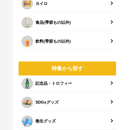
カイロ
食品(季節もの以外)
飲料(季節もの以外)
特集から探す
記念品・トロフィー
SDGsグッズ
衛生グッズ