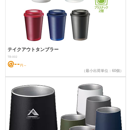
テイクアウトタンブラー
TB-002
@--
円～
（最小出荷単位：60個）