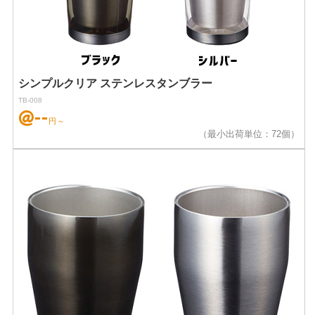
シンプルクリア ステンレスタンブラー
TB-008
@--
円～
（最小出荷単位：72個）