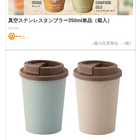
真空ステンレスタンブラー350ml単品（箱入）
TB-010
@--
円～
（最小出荷単位：--個）