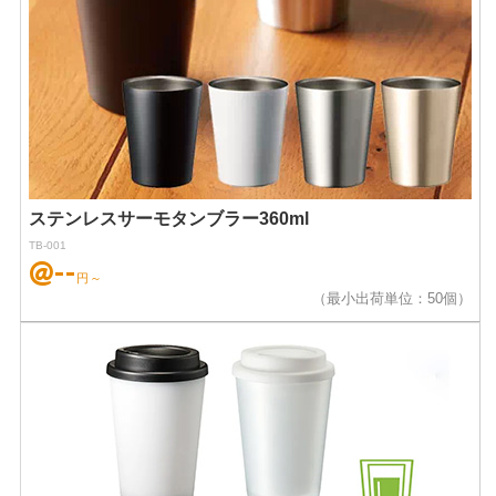
ステンレスサーモタンブラー360ml
TB-001
@--
円～
（最小出荷単位：50個）