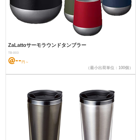
ZaLattoサーモラウンドタンブラー
TB-003
@--
円～
（最小出荷単位：100個）