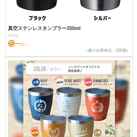
真空ステンレスタンブラー350ml
TB-009
@--
円～
（最小出荷単位：100個）