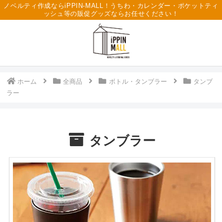
ノベルティ作成ならiPPIN-MALL！うちわ・カレンダー・ポケットティ
ッシュ等の販促グッズならお任せください！
ホーム
全商品
ボトル・タンブラー
タンブ
ラー
タンブラー