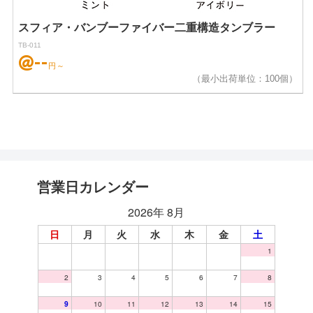
スフィア・バンブーファイバー二重構造タンブラー
TB-011
@--
円～
（最小出荷単位：100個）
営業日カレンダー
2026年 8月
日
月
火
水
木
金
土
1
2
3
4
5
6
7
8
9
10
11
12
13
14
15