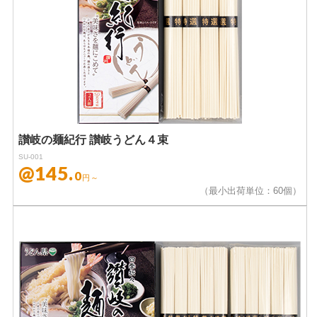
讃岐の麺紀行 讃岐うどん４束
SU-001
@145.
0
円～
（最小出荷単位：60個）