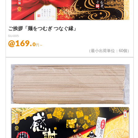
ご挨拶「麺をつむぎ つなぐ縁」
SU-005
@169.
0
円～
（最小出荷単位：60個）