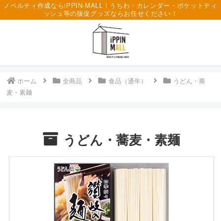
ノベルティ作成ならiPPIN-MALL！うちわ・カレンダー・ポケットティ
ッシュ等の販促グッズならお任せください！
ホーム
全商品
食品（通年）
うどん・蕎
麦・素麺
うどん・蕎麦・素麺