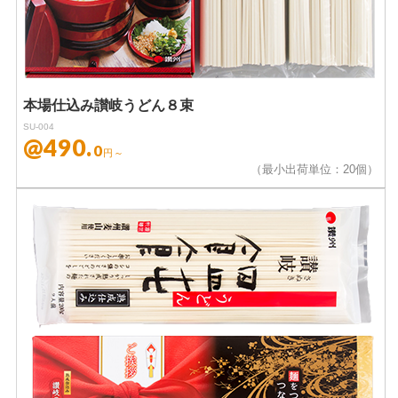
本場仕込み讃岐うどん８束
SU-004
@490.
0
円～
（最小出荷単位：20個）