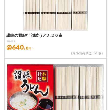
讃岐の麺紀行 讃岐うどん２０束
SU-003
@640.
0
円～
（最小出荷単位：20個）