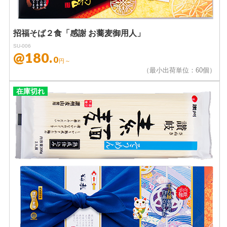
招福そば２食「感謝 お蕎麦御用人」
SU-006
@180.
0
円～
（最小出荷単位：60個）
在庫切れ