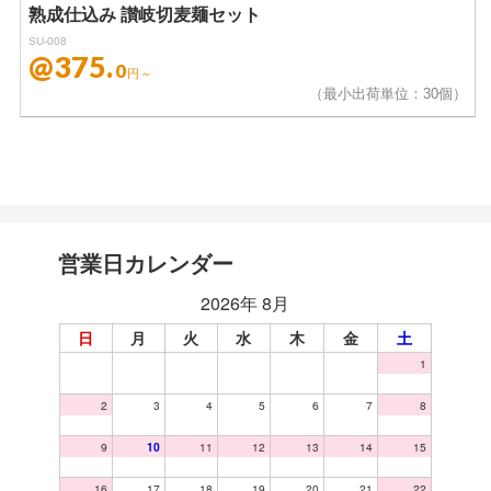
熟成仕込み 讃岐切麦麺セット
SU-008
@375.
0
円～
（最小出荷単位：30個）
営業日カレンダー
2026年 8月
日
月
火
水
木
金
土
1
2
3
4
5
6
7
8
9
10
11
12
13
14
15
16
17
18
19
20
21
22