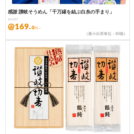
感謝 讃岐そうめん「千万縁を結ぶ白糸の手まり」
SU-007
@169.
0
円～
（最小出荷単位：60個）