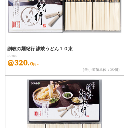
讃岐の麺紀行 讃岐うどん１０束
SU-002
@320.
0
円～
（最小出荷単位：30個）