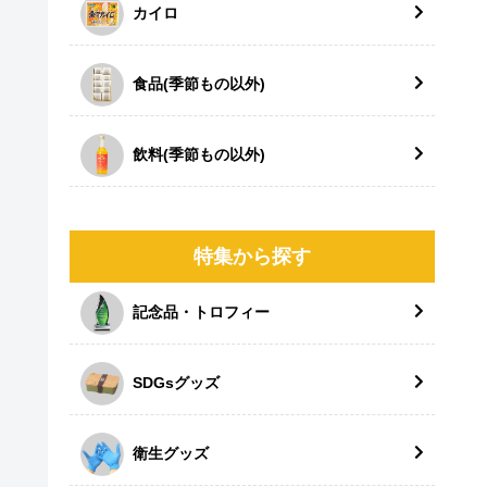
カイロ
食品(季節もの以外)
飲料(季節もの以外)
特集から探す
記念品・トロフィー
SDGsグッズ
衛生グッズ