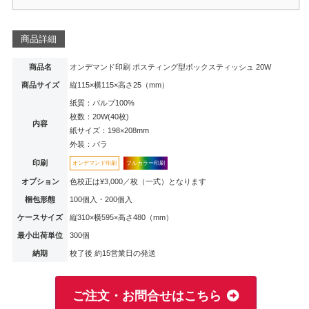
商品詳細
商品名
オンデマンド印刷 ポスティング型ボックスティッシュ 20W
商品サイズ
縦115×横115×高さ25（mm）
紙質：パルプ100%
枚数：20W(40枚)
内容
紙サイズ：198×208mm
外装：バラ
印刷
オンデマンド印刷
フルカラー印刷
オプション
色校正は¥3,000／枚（一式）となります
梱包形態
100個入・200個入
ケースサイズ
縦310×横595×高さ480（mm）
最小出荷単位
300個
納期
校了後 約15営業日の発送
ご注文・お問合せはこちら