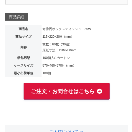
商品詳細
商品名
壱億円ボックスティッシュ 30W
商品サイズ
115×220×20H（mm）
枚数：60枚（30組）
内容
原紙寸法：198×208mm
梱包形態
100個入/1カートン
ケースサイズ
570×460×570H（mm）
最小出荷単位
100個
ご注文・お問合せはこちら
ご入稿について ≫