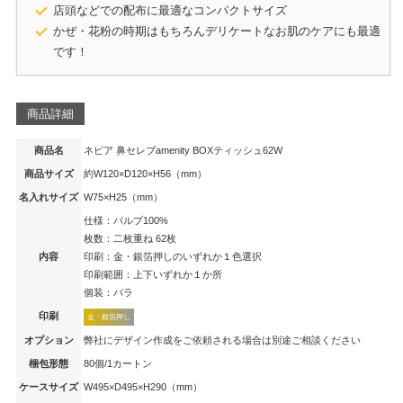
店頭などでの配布に最適なコンパクトサイズ
かぜ・花粉の時期はもちろんデリケートなお肌のケアにも最適
です！
商品詳細
商品名
ネピア 鼻セレブamenity BOXティッシュ62W
商品サイズ
約W120×D120×H56（mm）
名入れサイズ
W75×H25（mm）
仕様：パルプ100%
枚数：二枚重ね 62枚
内容
印刷：金・銀箔押しのいずれか１色選択
印刷範囲：上下いずれか１か所
個装：バラ
印刷
金・銀箔押し
オプション
弊社にデザイン作成をご依頼される場合は別途ご相談ください
梱包形態
80個/1カートン
ケースサイズ
W495×D495×H290（mm）