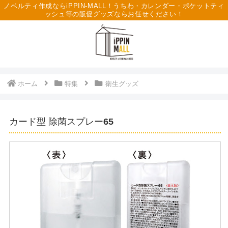
ノベルティ作成ならiPPIN-MALL！うちわ・カレンダー・ポケットティ
ッシュ等の販促グッズならお任せください！
ホーム
特集
衛生グッズ
カード型 除菌スプレー65