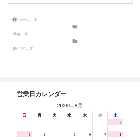
ホーム
特集
衛生グッズ
営業日カレンダー
2026年 8月
日
月
火
水
木
金
土
1
2
3
4
5
6
7
8