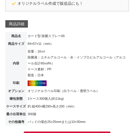
オリジナルラベル作成で販促品にも！
商品詳細
商品名
カード型 除菌スプレー65
商品サイズ
84×57×11（mm）
容量：16ｍl
除菌液：エチルアルコール・水・イソプロピルアルコール（アルコ
内容
ール合計65vol%）
ケース素材：PP
製造：日本
印刷
フルカラー印刷
オプション
オリジナルラベル印刷（白ラベル・透明ラベル）
梱包形態
1ケース300個入(約11kg)
ケースサイズ
約 縦400×横290×高さ200（mm）
最小出荷単位
300個
その他備考
パッドの場合25×25mmまたは10×30mm