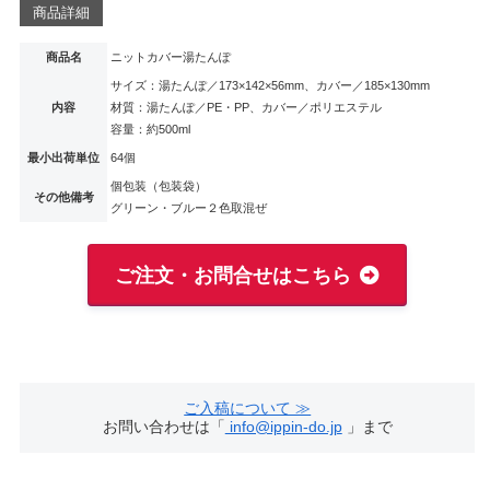
商品詳細
商品名
ニットカバー湯たんぽ
サイズ：湯たんぽ／173×142×56mm、カバー／185×130mm
内容
材質：湯たんぽ／PE・PP、カバー／ポリエステル
容量：約500ml
最小出荷単位
64個
個包装（包装袋）
その他備考
グリーン・ブルー２色取混ぜ
ご注文・お問合せはこちら
ご入稿について ≫
お問い合わせは「
info@ippin-do.jp
」まで