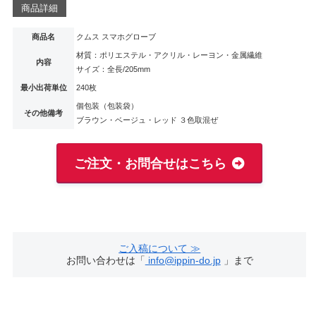
商品詳細
商品名
クムス スマホグローブ
材質：ポリエステル・アクリル・レーヨン・金属繊維
内容
サイズ：全長/205mm
最小出荷単位
240枚
個包装（包装袋）
その他備考
ブラウン・ベージュ・レッド ３色取混ぜ
ご注文・お問合せはこちら
ご入稿について ≫
お問い合わせは「
info@ippin-do.jp
」まで