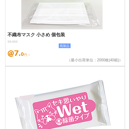
不織布マスク 小さめ 個包装
SS-003
既製品
@7.
0
円～
（最小出荷単位：2000枚(40箱)）