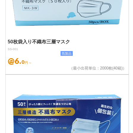
50枚袋入り不織布三層マスク
SS-001
既製品
@6.
0
円～
（最小出荷単位：2000枚(40箱)）