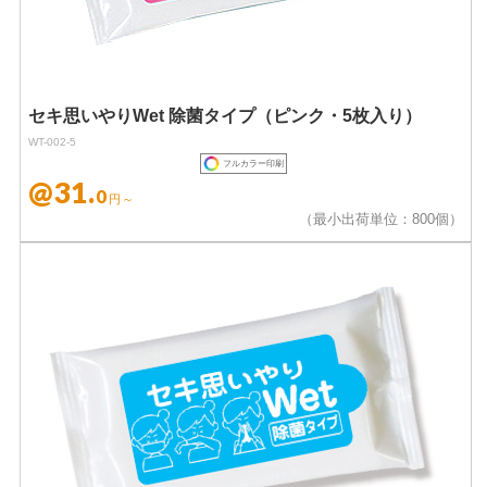
セキ思いやりWet 除菌タイプ（ピンク・5枚入り）
WT-002-5
フルカラー印刷
@31.
0
円～
（最小出荷単位：800個）