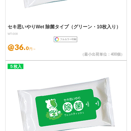
セキ思いやりWet 除菌タイプ（グリーン・10枚入り）
WT-008
フルカラー印刷
@36.
0
円～
（最小出荷単位：400個）
５枚入