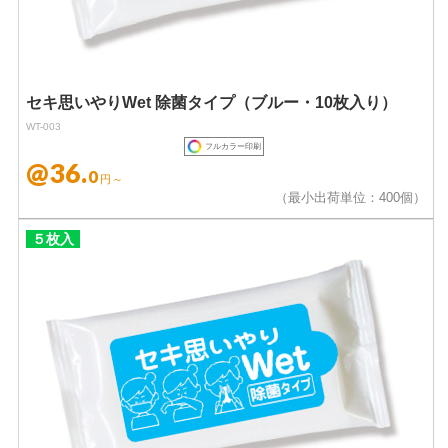
セキ思いやりWet 除菌タイプ（ブルー・10枚入り）
WT-003
フルカラー印刷
@36.
0
円～
（最小出荷単位：400個）
５枚入