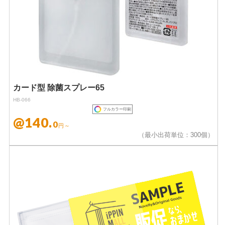
カード型 除菌スプレー65
HB-066
フルカラー印刷
@140.
0
円～
（最小出荷単位：300個）