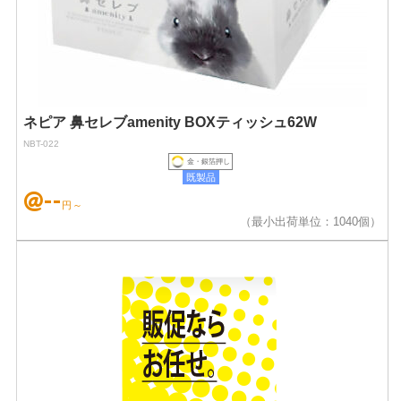
ネピア 鼻セレブamenity BOXティッシュ62W
NBT-022
金・銀箔押し
既製品
@--
円～
（最小出荷単位：1040個）