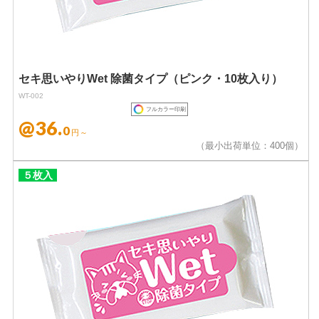
セキ思いやりWet 除菌タイプ（ピンク・10枚入り）
WT-002
フルカラー印刷
@36.
0
円～
（最小出荷単位：400個）
５枚入