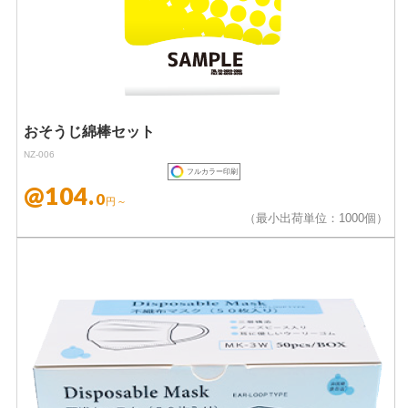
おそうじ綿棒セット
NZ-006
フルカラー印刷
@104.
0
円～
（最小出荷単位：1000個）