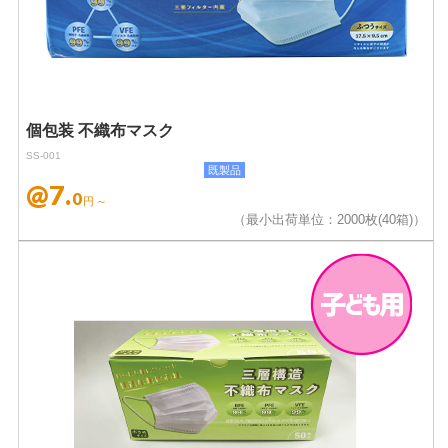
個包装 不織布マスク
SS-001
既製品
@7.
0
円～
（最小出荷単位：2000枚(40箱)）