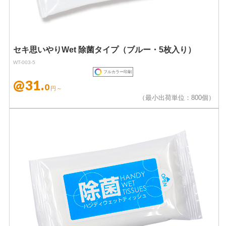
セキ思いやりWet 除菌タイプ（ブルー・5枚入り）
WT-003-5
フルカラー印刷
@31.
0
円～
（最小出荷単位：800個）