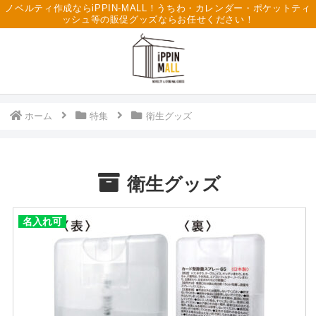
ノベルティ作成ならiPPIN-MALL！うちわ・カレンダー・ポケットティ
ッシュ等の販促グッズならお任せください！
ホーム
特集
衛生グッズ
衛生グッズ
名入れ可